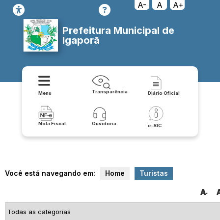
A-
A
A+
Prefeitura Municipal de
Igaporã
Transparência
Menu
Diário Oficial
Nota Fiscal
Ouvidoria
e-SIC
Você está navegando em:
Home
Turistas