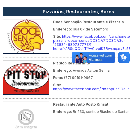
Pizzarias, Restaurantes, Bares
Doce Sensação Restaurante e Pizzaria
Endereço:
Rua 07 de Setembro
Site:
https://www.facebook.com/Lanchonete
pizzaria-doce-sensa%C3%A7%C3%A3o-
1538244989737773/?
hc_ref=ARSqQOuhTYwCtvpiK7RwxnqxrvEs58u
Pit Stop Restaurante
Endereço:
Avenida Ayrton Senna
Fone:
(77) 99191-9967
Site:
https://www.facebook.com/PitStopBarEDelic
Restaurante Auto Posto Kinsat
Endereço:
Br 430, sentido Riacho de Santan