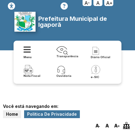
A-
A
A+
Prefeitura Municipal de
Igaporã
Transparência
Menu
Diário Oficial
Nota Fiscal
Ouvidoria
e-SIC
Você está navegando em:
Home
Politica De Privacidade