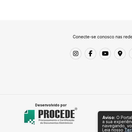
Conecte-se conosco nas rede
Desenvolvido por
Aviso:
O Portal
a sua experiên
navegando, vo
Leia nosso
Ter