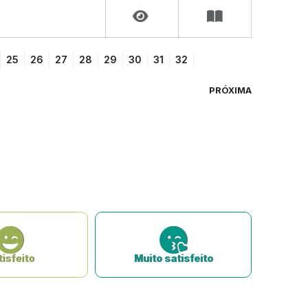
25
26
27
28
29
30
31
32
PRÓXIMA
isfeito
Muito satisfeito