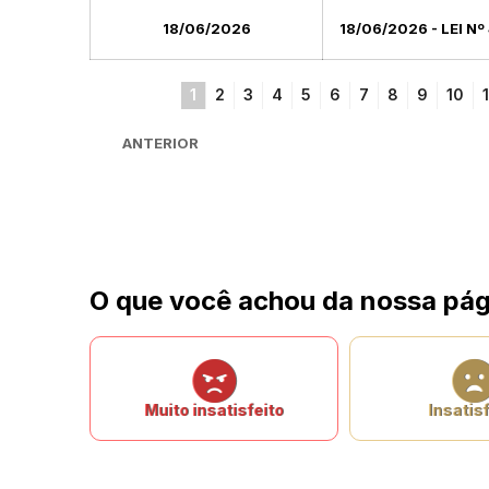
18/06/2026
18/06/2026 - LEI Nº
1
2
3
4
5
6
7
8
9
10
1
ANTERIOR
O que você achou da nossa pág
Muito insatisfeito
Insatisf