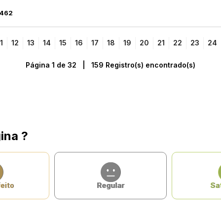
 462
1
12
13
14
15
16
17
18
19
20
21
22
23
24
Página 1 de 32 | 159 Registro(s) encontrado(s)
ina ?
eito
Regular
Sat