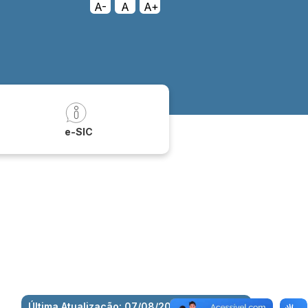
A-
A
A+
a
e-SIC
Última Atualização: 07/08/2026 às 09:15:48