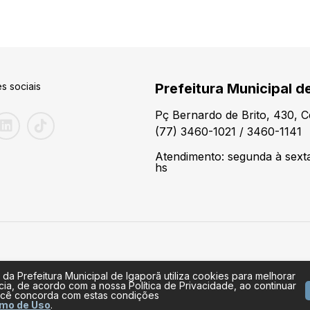
s sociais
Prefeitura Municipal d
Pç Bernardo de Brito, 430, 
(77) 3460-1021 / 3460-1141
Atendimento: segunda à sexta
hs
 da Prefeitura Municipal de Igaporã utiliza cookies para melhorar
cia, de acordo com a nossa Política de Privacidade, ao continuar
cê concorda com estas condições
mo de Uso
.