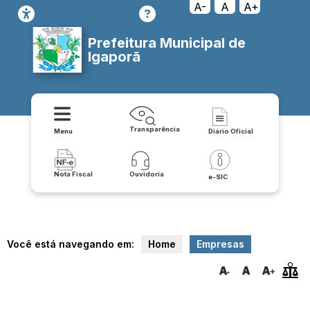
A-
A
A+
Prefeitura Municipal de
Igaporã
Transparência
Menu
Diário Oficial
Nota Fiscal
Ouvidoria
e-SIC
Você está navegando em:
Home
Empresas